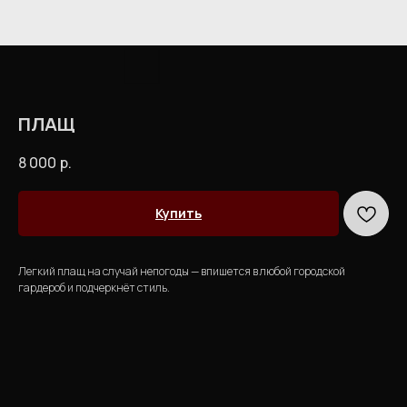
ПЛАЩ
8 000
р.
Купить
Легкий плащ на случай непогоды — впишется в любой городской
гардероб и подчеркнёт стиль.